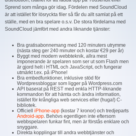
Sprend som många gör idag. Fördelen med SoundCloud
är att istället för lösryckta filer så får du allt samlat på ett
ställe, med en bra spelare o.s.v. De stora fördelarna med
SoundCloud jämfört med andra liknande tjänster:
Bra gratisabonnemang med 120 minuters utrymme
(nästa steg ger 240 minuter och kostar €29 per år)
Byggt med modern webbteknik, allra mest
imponerande är spelaren som ser ut som Flash men
är gjord helt i HTML och JavaScript, och fungerar
utmärkt t.ex. på iPhone!
Bra embedfunktioner, inklusive stöd för
Wordpressbloggar som ligger på Wordpress.com
API baserat på REST med enkla HTTP-liknande
kommandon för att hämta och ändra information,
istället för krångliga web services eller (huga!) C-
bibliotek.
Officiell
iPhone-app
(kostar 7 kronor) och tredjeparts
Android-app
. Behövs egentligen inte eftersom
webbspelaren funkar fint, men är förstås enklare och
snyggare.
Direkta kopplingar till andra webbtjänster och