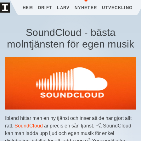
HEM
DRIFT
LARV
NYHETER
UTVECKLING
SoundCloud - bästa
molntjänsten för egen musik
Ibland hittar man en ny tjänst och inser att de har gjort allt
rätt.
SoundCloud
är precis en sån tjänst. På SoundCloud
kan man ladda upp ljud och egen musik för enkel
distribution, istället för att ladda upp på Yousendit eller