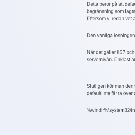
Detta beror på att defa
begränsning som lagts i
Eftersom vi redan vet a
Den vanliga lösningen 
När det gäller IIS7 och
servernivån. Enklast är
Slutligen kör man den
default inte får ta över
%windir%\system32\ine