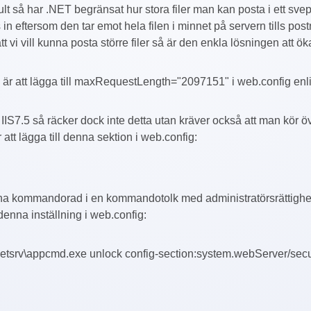
ult så har .NET begränsat hur stora filer man kan posta i ett svep 
n eftersom den tar emot hela filen i minnet på servern tills post
tt vi vill kunna posta större filer så är den enkla lösningen att 
är att lägga till maxRequestLength="2097151" i web.config enl
 IIS7.5 så räcker dock inte detta utan kräver också att man kör ö
 att lägga till denna sektion i web.config:
na kommandorad i en kommandotolk med administratörsrättighe
 denna inställning i web.config:
tsrv\appcmd.exe unlock config-section:system.webServer/securi