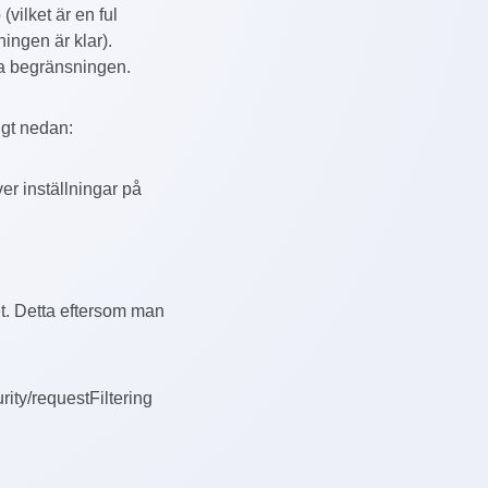
(vilket är en ful
ningen är klar).
öka begränsningen.
igt nedan:
ver inställningar på
t. Detta eftersom man
ty/requestFiltering