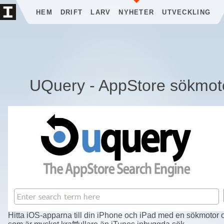
HEM
DRIFT
LARV
NYHETER
UTVECKLING
UQuery - AppStore sökmot
Hitta iOS-apparna till din iPhone och iPad med en sökmotor o