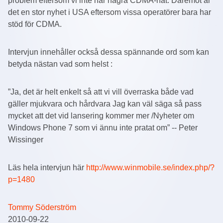
problem eftersom vi inte har några CDMA-nät. Däremot är
det en stor nyhet i USA eftersom vissa operatörer bara har
stöd för CDMA.
Intervjun innehåller också dessa spännande ord som kan
betyda nästan vad som helst :
”Ja, det är helt enkelt så att vi vill överraska både vad
gäller mjukvara och hårdvara Jag kan väl säga så pass
mycket att det vid lansering kommer mer /Nyheter om
Windows Phone 7 som vi ännu inte pratat om” -- Peter
Wissinger
Läs hela intervjun här
http://www.winmobile.se/index.php/?
p=1480
Tommy Söderström
2010-09-22