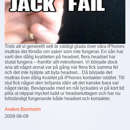
Trots att vi generellt sett är väldigt glada över våra iPhones
muttras det förstås om saker som inte fungerar. En sån har
varit den dålig kvaliteten på headset, flera headset har
slutat fungera – framför allt mikrofonen. Vi började dock
ana att något annat var på gång när flera fick samma fel
och det inte hjälpte att byta headset... Då började det
muttras över dålig kvalitet på iPhones kontakter istället. Till
slut fick någon den briljanta idén att det kanske bara var
något skräp. Beväpnade med en nål lyckades vi på kort tid
pilla ut otippat mycket ludd ur headsetuttagen och har nu
fullständigt fungerande både headset och kontakter.
Anders Bornholm
2009-06-09