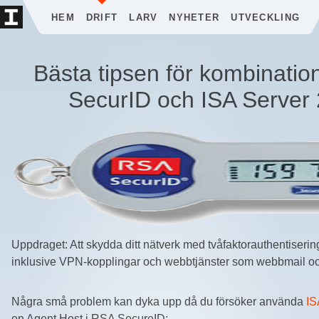
HEM
DRIFT
LARV
NYHETER
UTVECKLING
Bästa tipsen för kombinati
SecurID och ISA Server
Uppdraget: Att skydda ditt nätverk med tvåfaktorauthentiser
inklusive VPN-kopplingar och webbtjänster som webbmail oc
Några små problem kan dyka upp då du försöker använda
IS
en Agent Host i RSA SecureID: