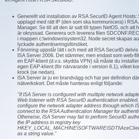
Generellt vid installation av RSA SecurID Agent Hosts: Se
upplagd med rätt IP (den som ska kommunicera) i RSA 
Manager. Se till att den är satt till typen NetOS, och att
är okryssad. Generera och leverera filen SDCONF.REC t
i mappen c:\windows\system32. Node secret skapas auto
lyckade authentiseringsförsöket.
Förvirring uppstår lätt i och med att RSA SecurID delvis
ISA Server 2006. Det stämmer, men endast som web-fil
en EAP-klient (d.v.s. skydda VPN) så måste du install
egen EAP-klient (för närvarande i version 6.1), vilket 
krock (se nedan).
ISA Server är ju en brandvägg och har per definition därf
nätverkskort. Det måste hanteras enligt följande:
"If ISA Server is configured with multiple network adapt
Web listener with RSA SecurID authentication enabled, 
configure the network adapter address through which IS
connect to the RSA Authentication Manager for authenti
Otherwise, ISA Server may fail to perform SecurID authe
the IP address in registry key
HKEY_LOCAL_MACHINE\SOFTWARE\SDTI\AceClient\Pr
as a string value."