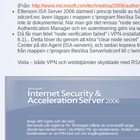
(Från:
http://www.microsoft.com/technet/isa/2006/authe
Eftersom ISA Server 2006 därmed i princip består av tv
sdconf.rec även läggas i mappen c:\program files\Isa Ser
inte är dokumenterat. När man gör det rensas ”node secr
Authentication Manager och en autentisering görs via 
Då får man felet ”node verification failed” i VPN-instal
6.1)... Detta löser du genom att köra ”clear node secret”
Center på din Agent (ISA-servern), och sedan kopiera til
från mappen c:\program files\Isa Server\sdconf till c:\
Voila – både VPN och webbtjänster skyddade med RS